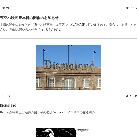
TOPICS
2015.10.12
夜空ハ映画祭本日の開催のお知らせ
本日の開催のお知らせ 「夜空ハ映画祭」は雨天でもCLASKA8Fで行いますので、安心してお越しくだ
さい。 当日お問い合わせ先／Tel: 03-3719-8121
TBT's EYE
2015.10.05
Dismaland
Banksyが作り上げた夢の国、その名はDismaland イギリスの交通網の...