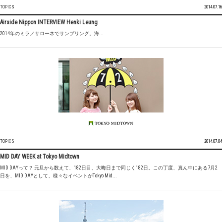
TOPICS
2014.07.16
Airside Nippon INTERVIEW Henki Leung
2014年のミラノサローネでサンプリング。海...
TOPICS
2014.07.04
MID DAY WEEK at Tokyo Midtown
MID DAYって？ 元旦から数えて、182日目、大晦日まで同じく182日。この丁度、真ん中にある7月2
日を、MID DAYとして、様々なイベントがTokyo Mid...