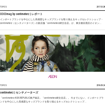
TOPICS
2017.03.28
COCOmag by centimeterz | レポート
インポートブランドを中心にした高感度なキッズブランドを取り揃えるキッズセレクトショップ・
centimeterz（センチメーターズ）の新店舗「centimeterz碑文谷店」が、東京都目黒区のイオン...
TOPICS
2016.09.24
centimeterz | センチメーターズ
「centimeterz KIDS REPUBLIC東戸塚店」「centimeterz碑文谷店」。 今までにない、インポートブラ
ンドを中心にした高感度なキッズブランドを取り揃えるキッズセレクトショップ...