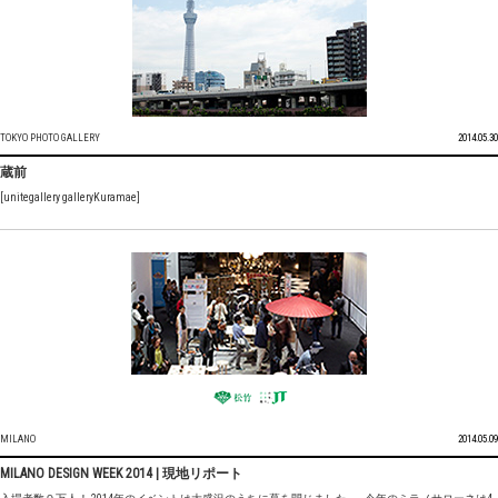
TOKYO PHOTO GALLERY
2014.05.30
蔵前
[unitegallery galleryKuramae]
MILANO
2014.05.09
MILANO DESIGN WEEK 2014 | 現地リポート