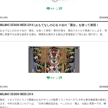
MILANO
2014.04.04
MILANO DESIGN WEEK 2014 | おもてなしの心を４台の「屋台」を使って表現！
おもてなしの心を４台の「屋台」を使って表現！ 展示什器を、屋台スタイルで発表いたします。 実
際に和菓子やお茶を提供する屋台、喫煙具を展示する屋台は“茶屋屋台”と“待ち合い場”の2つ、歌...
MILANO
2014.04.04
MILANO DESIGN WEEK 2014
毎年、イタリアのミラノで開催されるデザインの祭典“ミラノサローネ”に今年も東京物産展が参加し
ます。今年の出展コンセプトは、「日本の嗜好品文化」〜こだわり・職人・伝統と革新〜です。嗜
好品とい...