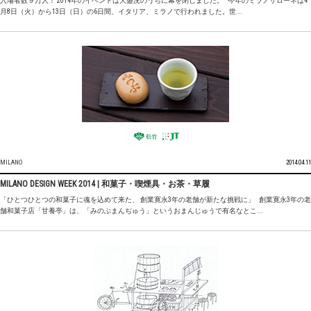
入場者数９万人！ 2014年のイベントは大盛況のうちに幕を閉じました。 今年のミラノサローネは4
月8日（火）から13日（日）の6日間、イタリア、ミラノで行われました。世...
MILANO
2014.04.11
MILANO DESIGN WEEK 2014 | 和菓子・喫煙具・お茶・草履
「ひとつひとつの和菓子に魂を込めて来た、 創業寛永3年の老舗が新たな挑戦に」 創業寛永3年の老
舗和菓子店「甘養亭」は、「みのぶまんぢゅう」というおまんじゅうで有名なとこ...