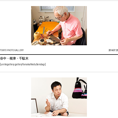
TOKYO PHOTO GALLERY
2014.07.25
谷中・根津・千駄木
[unitegallery galleryYanakaNeduSendagi]