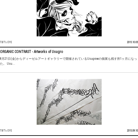
TBT's EYE
2015.10.05
ORGANIC CONTRAST - Artworks of Usugro
8月21日(金)からディーゼルアートギャラリーで開催されているUsugrowの個展も残す所1ヶ月になっ
た。 Usu...
TBT's EYE
2015.09.10