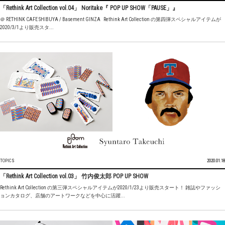
「Rethink Art Collection vol.04」 Noritake『 POP UP SHOW「PAUSE」』
＠ RETHINK CAFE SHIBUYA / Basement GINZA Rethink Art Collection の第四弾スペシャルアイテムが
2020/3/1より販売スタ...
TOPICS
2020.01.18
「Rethink Art Collection vol.03」 竹内俊太郎 POP UP SHOW
Rethink Art Collection の第三弾スペシャルアイテムが2020/1/23より販売スタート！ 雑誌やファッシ
ョンカタログ、店舗のアートワークなどを中心に活躍...