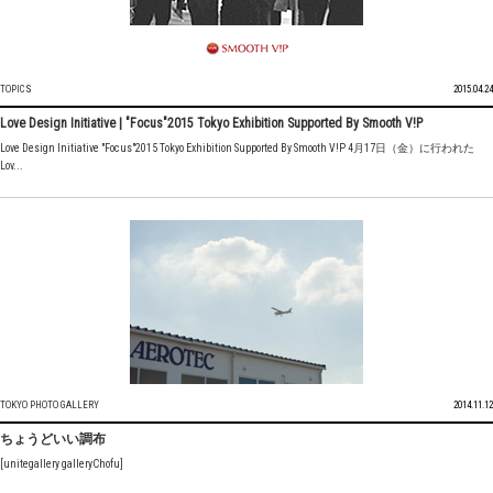
TOPICS
2015.04.24
Love Design Initiative | "Focus"2015 Tokyo Exhibition Supported By Smooth V!P
Love Design Initiative "Focus"2015 Tokyo Exhibition Supported By Smooth V!P 4月17日（金）に行われた
Lov...
TOKYO PHOTO GALLERY
2014.11.12
ちょうどいい調布
[unitegallery galleryChofu]