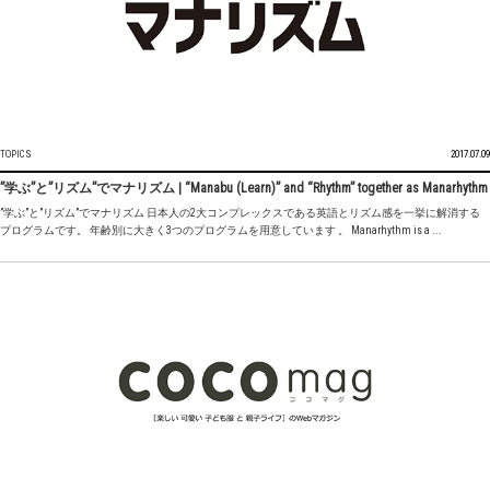
TOPICS
2017.07.09
”学ぶ”と”リズム”でマナリズム | “Manabu (Learn)” and “Rhythm” together as Manarhythm
”学ぶ”と”リズム”でマナリズム 日本人の2大コンプレックスである英語とリズム感を一挙に解消する
プログラムです。 年齢別に大きく3つのプログラムを用意しています 。 Manarhythm is a ...