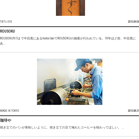
TBT's EYE
2015.09.03
ROUSOKU
ROUSOKU9/5まで中目黒にあるhatos barでROUSOKUの個展が行われている。10年ほど前、中目黒に
あ...
MADE IN TOKYO
2015.08.21
珈琲や
焼き立てのパンが美味しいように、焼き立ての豆で淹れたコーヒーを味わってほしい。 ...