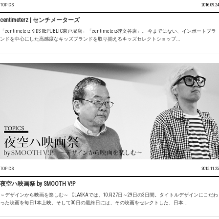
TOPICS
2016.09.24
centimeterz | センチメーターズ
「centimeterz KIDS REPUBLIC東戸塚店」「centimeterz碑文谷店」。 今までにない、インポートブラ
ンドを中心にした高感度なキッズブランドを取り揃えるキッズセレクトショップ...
TOPICS
2015.11.25
夜空ハ映画祭 by SMOOTH V!P
～デザインから映画を楽しむ～ CLASKAでは、10月27日～29日の3日間。タイトルデザインにこだわ
った映画を毎日1本上映。そして30日の最終日には、その映画をセレクトした、日本...