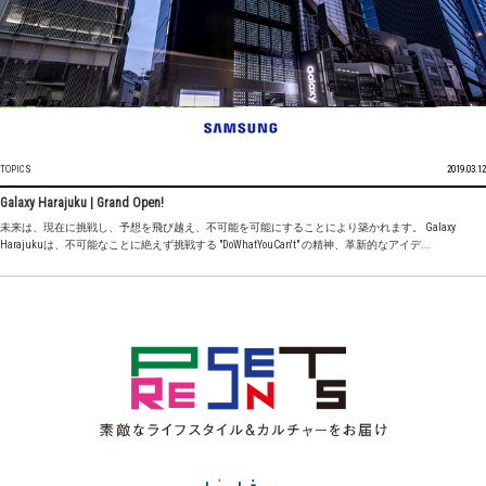
TOPICS
2019.03.12
Galaxy Harajuku | Grand Open!
未来は、現在に挑戦し、予想を飛び越え、不可能を可能にすることにより築かれます。 Galaxy
Harajukuは、不可能なことに絶えず挑戦する "DoWhatYouCan't" の精神、革新的なアイデ...