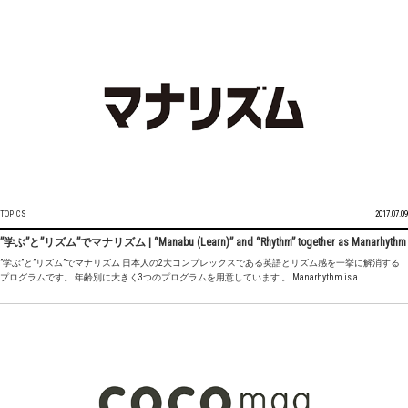
TOPICS
2017.07.09
”学ぶ”と”リズム”でマナリズム | “Manabu (Learn)” and “Rhythm” together as Manarhythm
”学ぶ”と”リズム”でマナリズム 日本人の2大コンプレックスである英語とリズム感を一挙に解消する
プログラムです。 年齢別に大きく3つのプログラムを用意しています 。 Manarhythm is a ...