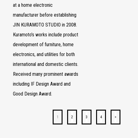
at a home electronic
manufacturer before establishing
JIN KURAMOTO STUDIO in 2008.
Kuramoto’s works include product
development of furniture, home
electronics, and utilities for both
international and domestic clients.
Received many prominent awards
including IF Design Award and
Good Design Award.
1
2
3
4
>