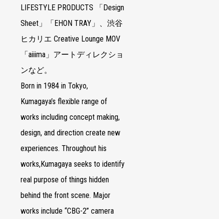
LIFESTYLE PRODUCTS 「Design
Sheet」「EHON TRAY」、渋谷
ヒカリエ Creative Lounge MOV
「aiiima」アートディレクショ
ンなど。
Born in 1984 in Tokyo,
Kumagaya’s flexible range of
works including concept making,
design, and direction create new
experiences. Throughout his
works,Kumagaya seeks to identify
real purpose of things hidden
behind the front scene. Major
works include “CBG-2” camera