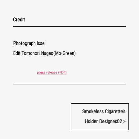
Credit
Photograph:Issei
Edit:Tomonori Nagao(Mo-Green)
Smokeless Cigarette’s
Holder Designes02 >