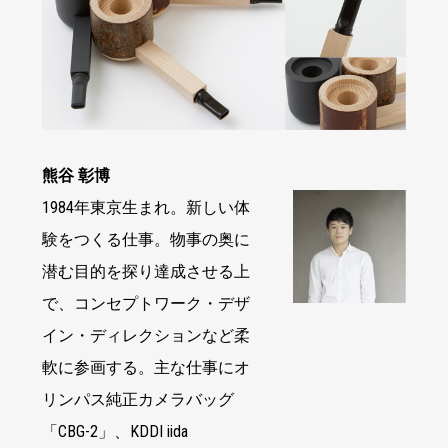
熊谷 彰博
1984年東京生まれ。新しい体
験をつくる仕事。物事の奥に
潜む目的を探り達成させる上
で、コンセプトワーク・デザ
イン・ディレクションなど柔
軟に参画する。主な仕事にオ
リンパス純正カメラバッグ
「CBG-2」、KDDI iida