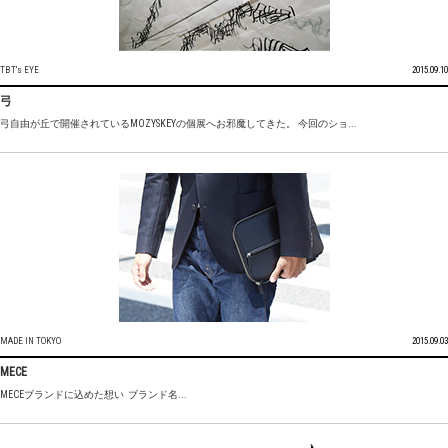
TBT's EYE
2015.09.10
弓
弓自由が丘で開催されているMOZYSKEYの個展へお邪魔してきた。 今回のショ...
MADE IN TOKYO
2015.09.03
MECE
MECEブランドに込めた想い ブランド名...