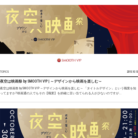
TOPICS
2015.10.13
夜空は映画祭 by SMOOTH V!P | ～デザインから映画を楽しむ～
夜空は映画祭 by SMOOTH V!P ～デザインから映画を楽しむ～ 「タイトルデザイン」という職業を知
ってますか? 映画通の人でもその【職業】を的確に言い当てられる人が少ないのですが...