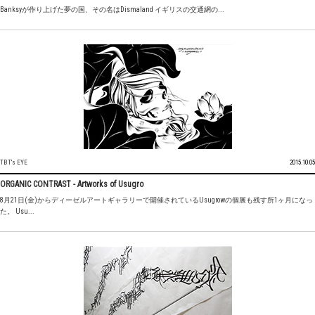
Banksyが作り上げた夢の国、その名はDismaland イギリスの交通網の...
TBT's EYE
2015.10.05
ORGANIC CONTRAST - Artworks of Usugro
8月21日(金)からディーゼルアートギャラリーで開催されているUsugrowの個展も残す所1ヶ月になっ
た。 Usu...