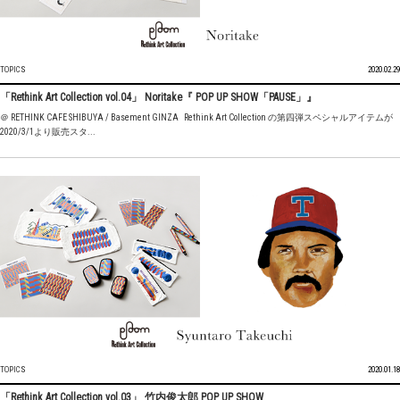
TOPICS
2020.02.29
「Rethink Art Collection vol.04」 Noritake『 POP UP SHOW「PAUSE」』
＠ RETHINK CAFE SHIBUYA / Basement GINZA Rethink Art Collection の第四弾スペシャルアイテムが
2020/3/1より販売スタ...
TOPICS
2020.01.18
「Rethink Art Collection vol.03」 竹内俊太郎 POP UP SHOW