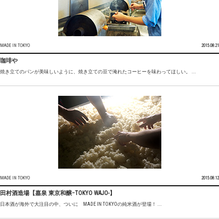
MADE IN TOKYO
2015.08.21
珈琲や
焼き立てのパンが美味しいように、焼き立ての豆で淹れたコーヒーを味わってほしい。 ...
MADE IN TOKYO
2015.08.12
田村酒造場【嘉泉 東京和醸−TOKYO WAJO-】
日本酒が海外で大注目の中、ついに MADE IN TOKYOの純米酒が登場！ ...