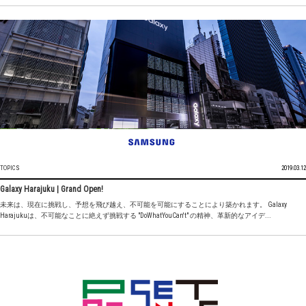
TOPICS
2019.03.12
Galaxy Harajuku | Grand Open!
未来は、現在に挑戦し、予想を飛び越え、不可能を可能にすることにより築かれます。 Galaxy
Harajukuは、不可能なことに絶えず挑戦する "DoWhatYouCan't" の精神、革新的なアイデ...