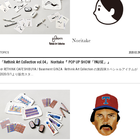
TOPICS
2020.02.29
「Rethink Art Collection vol.04」 Noritake『 POP UP SHOW「PAUSE」』
＠ RETHINK CAFE SHIBUYA / Basement GINZA Rethink Art Collection の第四弾スペシャルアイテムが
2020/3/1より販売スタ...