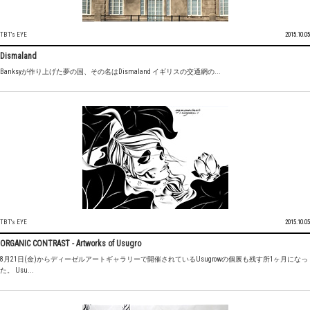
TBT's EYE
2015.10.05
Dismaland
Banksyが作り上げた夢の国、その名はDismaland イギリスの交通網の...
TBT's EYE
2015.10.05
ORGANIC CONTRAST - Artworks of Usugro
8月21日(金)からディーゼルアートギャラリーで開催されているUsugrowの個展も残す所1ヶ月になっ
た。 Usu...