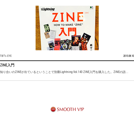
TBT's EYE
2015.08.10
ZINE入門
知り合いのZINEが出ているということで別冊Lightning Vol.143 ZINE入門を購入した。ZINEの語...