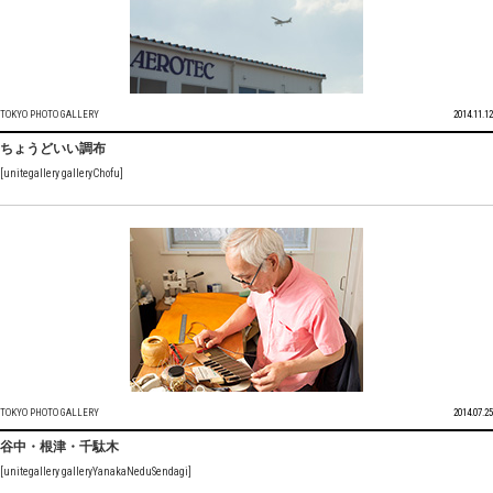
TOKYO PHOTO GALLERY
2014.11.12
ちょうどいい調布
[unitegallery galleryChofu]
TOKYO PHOTO GALLERY
2014.07.25
谷中・根津・千駄木
[unitegallery galleryYanakaNeduSendagi]