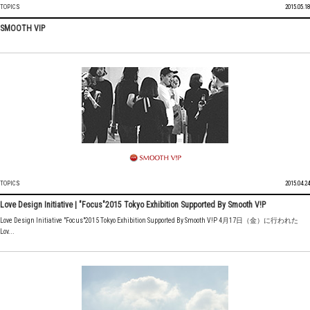
TOPICS
2015.05.18
SMOOTH VIP
TOPICS
2015.04.24
Love Design Initiative | "Focus"2015 Tokyo Exhibition Supported By Smooth V!P
Love Design Initiative "Focus"2015 Tokyo Exhibition Supported By Smooth V!P 4月17日（金）に行われた
Lov...