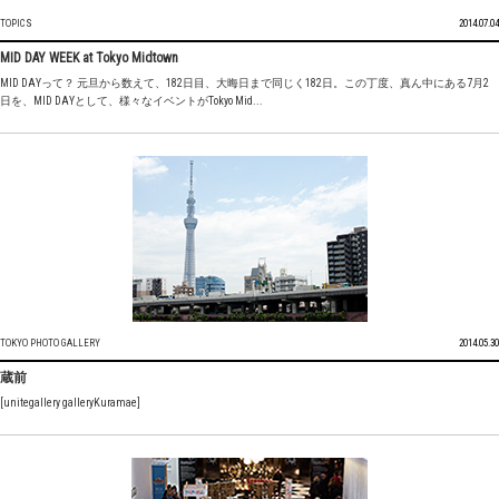
TOPICS
2014.07.04
MID DAY WEEK at Tokyo Midtown
MID DAYって？ 元旦から数えて、182日目、大晦日まで同じく182日。この丁度、真ん中にある7月2
日を、MID DAYとして、様々なイベントがTokyo Mid...
TOKYO PHOTO GALLERY
2014.05.30
蔵前
[unitegallery galleryKuramae]