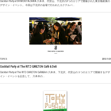
Cocktail Party at SHIMOKITAZAWA 六本木、代官山、下北沢の3つのエリアで開催された東京物産展の
デザイン・イベント。 今回は下北沢の会場で行われたカクテルパ...
TOPICS
2013.11.01
Cocktail Party at The RITZ-CARLTON Café & Deli
Cocktail Party at The RITZ-CARLTON Café&Deli 六本木、下北沢、代官山の３つのエリアで開催するデザ
イン・イベントを記念して、 六本木の...