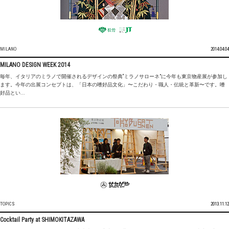
MILANO
2014.04.04
MILANO DESIGN WEEK 2014
毎年、イタリアのミラノで開催されるデザインの祭典“ミラノサローネ”に今年も東京物産展が参加し
ます。今年の出展コンセプトは、「日本の嗜好品文化」〜こだわり・職人・伝統と革新〜です。嗜
好品とい...
TOPICS
2013.11.12
Cocktail Party at SHIMOKITAZAWA