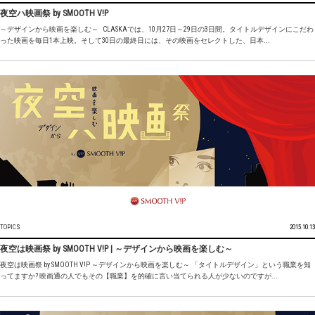
夜空ハ映画祭 by SMOOTH V!P
～デザインから映画を楽しむ～ CLASKAでは、10月27日～29日の3日間。タイトルデザインにこだわ
った映画を毎日1本上映。そして30日の最終日には、その映画をセレクトした、日本...
TOPICS
2015.10.13
夜空は映画祭 by SMOOTH V!P | ～デザインから映画を楽しむ～
夜空は映画祭 by SMOOTH V!P ～デザインから映画を楽しむ～ 「タイトルデザイン」という職業を知
ってますか? 映画通の人でもその【職業】を的確に言い当てられる人が少ないのですが...