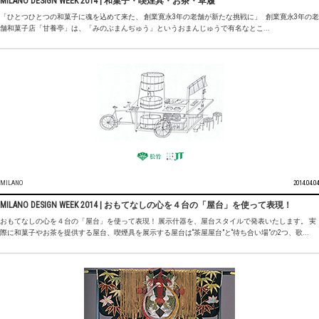
MILANO DESIGN WEEK 2014 | 和菓子・喫煙具・お茶・草履
「ひとつひとつの和菓子に魂を込めて来た、 創業寛永3年の老舗が新たな挑戦に」 創業寛永3年の老
舗和菓子店「甘養亭」は、「みのぶまんぢゅう」というおまんじゅうで有名なとこ...
MILANO
2014.04.04
MILANO DESIGN WEEK 2014 | おもてなしの心を４台の「屋台」を使って表現！
おもてなしの心を４台の「屋台」を使って表現！ 展示什器を、屋台スタイルで発表いたします。 実
際に和菓子やお茶を提供する屋台、喫煙具を展示する屋台は“茶屋屋台”と“待ち合い場”の2つ、歌...