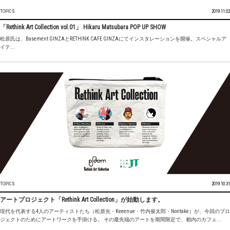
TOPICS
2019.11.02
「Rethink Art Collection vol.01」 Hikaru Matsubara POP UP SHOW
松原氏は、Basement GINZAとRETHINK CAFE GINZAにてインスタレーションを開催。スペシャルア
イテ...
TOPICS
2019.10.31
アートプロジェクト「Rethink Art Collection」が始動します。
現代を代表する4人のアーティストたち（松原光・Keeenue・竹内俊太郎・Noritake）が、今回のプロ
ジェクトのためにアートワークを手掛ける。 その最先端のアートを期間限定で、都内のカフェ...